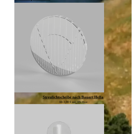
Streulichtscheibe nach Bauart Hella
Ab
3,00
€
inkl. 19% Mwst