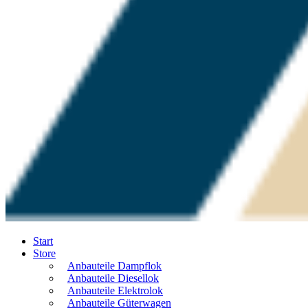
Start
Store
Anbauteile Dampflok
Anbauteile Diesellok
Anbauteile Elektrolok
Anbauteile Güterwagen