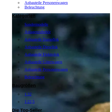
Anbauteile Personenwagen
Beleuchtung
Kategorien
Sondermodelle
Anlagenzubehör
Anbauteile Dampflok
Anbauteile Diesellok
Anbauteile Elektrolok
Anbauteile Güterwagen
Anbauteile Personenwagen
Beleuchtung
Baugrößen
1:32
1:22,5
Die Top-Seller