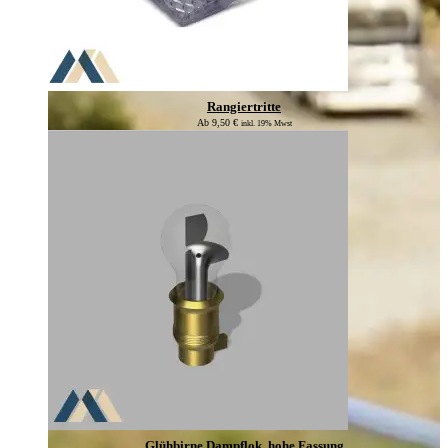
Rangiertritte
Ab
9,50
€
inkl. 19% Mwst
Glühbirne Dampflok, hohe Fassung