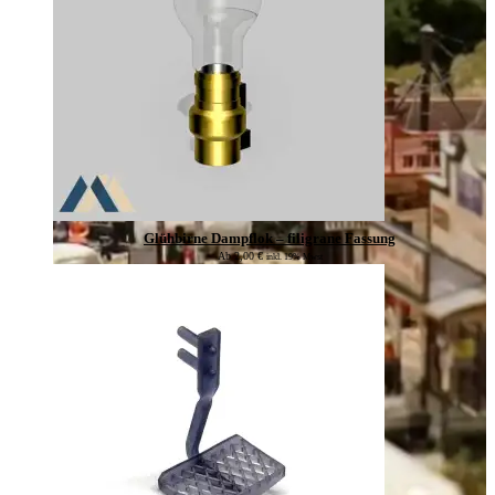
Glühbirne Dampflok – filigrane Fassung
Ab
2,00
€
inkl. 19% Mwst