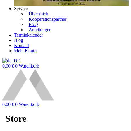
Ab
2,00
€
inkl. 19% Mwst
Service
Über mich
Kooperationspartner
FAQ
Anleitungen
Terminkalender
Blog
Kontakt
Mein Konto
0,00
€
0
Warenkorb
0,00
€
0
Warenkorb
Store