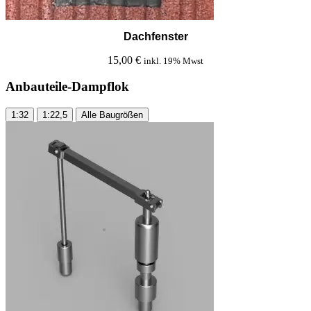
Dachfenster
15,00
€
inkl. 19% Mwst
Anbauteile
-Dampflok
1:32
1:22,5
Alle Baugrößen