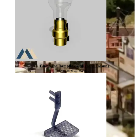
Glühbirne Dampflok – filigrane Fassung
Ab
2,00
€
inkl. 19% Mwst