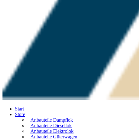
Start
Store
Anbauteile Dampflok
Anbauteile Diesellok
Anbauteile Elektrolok
Anbauteile Güterwagen