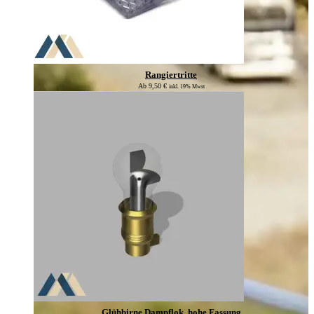
Rangiertritte
Ab
9,50
€
inkl. 19% Mwst
Glühbirne Dampflok, hohe Fassung