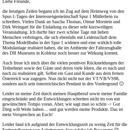
Liebe Freunde,
die heutigen Zeilen begann ich im Zug auf dem Heimweg von den
Spur-1-Tagen der Interessengemeinschaft Spur 1 Mittlerhein zu
schreiben. Vielen Dank an Sascha Thomas, Otmar Morstein und
Dirk Weingart für die Einladung zu dieser sehr kurzweiligen
Veranstaltung. Ich durfte hier zwei schöne Tage mit lieben
Menschen verbringen, die sich ebenfalls mit Leidenschaft dem
Thema Modellbahn in der Spur 1 widmen und eine wirklich tolle
Modulanlage realisiert haben, die im Ambiente der Fahrzeughalle
des DB Museums in Koblenz noch besser zur Wirkung kommt.
Auch freue ich mich über die vielen positiven Rückmeldungen der
Teilnehmer sowie der Gäste und deren viele Ideen, die es nach und
nach zu realisieren gilt. Selbst ein Gast und Kunde aus dem fernen
Österreich war zugegen. Nun rückt nicht nur der VT/VB/VS98,
sondern auch sein österreichisches Pendant in den Vordergrund 🙂
Leider ist meine Zeit durch meinen Hauptberuf sowie meine Familie
eingeschränkt und die Entwicklungen schreiten nicht im von mir
gewünschten Tempo voran. Aber, wie sagt man so schön -> Gut
Ding will Weile haben… und gut werden meine Produkte. Das ist
mein Versprechen an Euch!
Leider fand ich aufgrund der Entwicklungszeit zu wenig Zeit für die
Fertigstellungen von Anleitungen, hier gelobe ich Besserung 😉