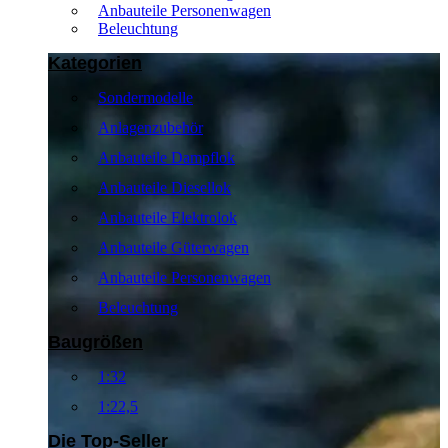
Anbauteile Personenwagen
Beleuchtung
Kategorien
Sondermodelle
Anlagenzubehör
Anbauteile Dampflok
Anbauteile Diesellok
Anbauteile Elektrolok
Anbauteile Güterwagen
Anbauteile Personenwagen
Beleuchtung
Baugrößen
1:32
1:22,5
Die Top-Seller