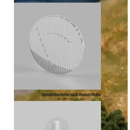
Streulichtscheibe nach Bauart Hella
Ab
3,00
€
inkl. 19% Mwst