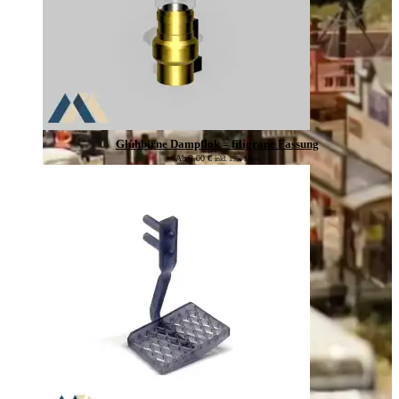
Glühbirne Dampflok – filigrane Fassung
Ab
2,00
€
inkl. 19% Mwst