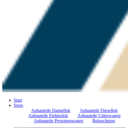
Start
Store
Anbauteile Dampflok
Anbauteile Diesellok
Anbauteile Elektrolok
Anbauteile Güterwagen
Anbauteile Personenwagen
Beleuchtung