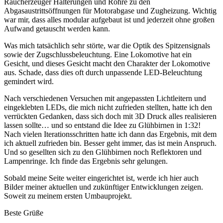
Raucherzeuger Halterungen und Rohre zu den
Abgasaustrittsöffnungen für Motorabgase und Zugheizung. Wichtig
war mir, dass alles modular aufgebaut ist und jederzeit ohne großen
Aufwand getauscht werden kann.
Was mich tatsächlich sehr störte, war die Optik des Spitzensignals
sowie der Zugschlussbeleuchtung. Eine Lokomotive hat ein
Gesicht, und dieses Gesicht macht den Charakter der Lokomotive
aus. Schade, dass dies oft durch unpassende LED-Beleuchtung
gemindert wird.
Nach verschiedenen Versuchen mit angepassten Lichtleitern und
eingeklebten LEDs, die mich nicht zufrieden stellten, hatte ich den
verrückten Gedanken, dass sich doch mit 3D Druck alles realisieren
lassen sollte… und so entstand die Idee zu Glühbirnen in 1:32!
Nach vielen Iterationsschritten hatte ich dann das Ergebnis, mit dem
ich aktuell zufrieden bin. Besser geht immer, das ist mein Anspruch.
Und so gesellten sich zu den Glühbirnen noch Reflektoren und
Lampenringe. Ich finde das Ergebnis sehr gelungen.
Sobald meine Seite weiter eingerichtet ist, werde ich hier auch
Bilder meiner aktuellen und zukünftiger Entwicklungen zeigen.
Soweit zu meinem ersten Umbauprojekt.
Beste Grüße