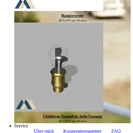
Rangiertritte
Ab
9,50
€
inkl. 19% Mwst
Glühbirne Dampflok, hohe Fassung
Ab
2,00
€
inkl. 19% Mwst
Service
Über mich
Kooperationspartner
FAQ