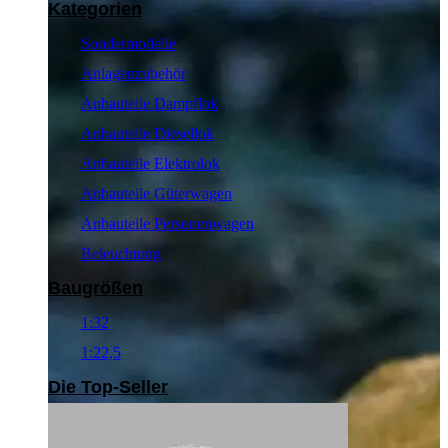
Kategorien
Sondermodelle
Anlagenzubehör
Anbauteile Dampflok
Anbauteile Diesellok
Anbauteile Elektrolok
Anbauteile Güterwagen
Anbauteile Personenwagen
Beleuchtung
Baugrößen
1:32
1:22,5
Die Top-Seller