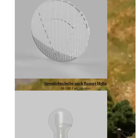
Streulichtscheibe nach Bauart Hella
Ab
3,00
€
inkl. 19% Mwst