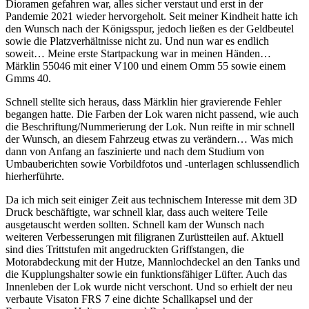
Dioramen gefahren war, alles sicher verstaut und erst in der
Pandemie 2021 wieder hervorgeholt. Seit meiner Kindheit hatte ich
den Wunsch nach der Königsspur, jedoch ließen es der Geldbeutel
sowie die Platzverhältnisse nicht zu. Und nun war es endlich
soweit… Meine erste Startpackung war in meinen Händen…
Märklin 55046 mit einer V100 und einem Omm 55 sowie einem
Gmms 40.
Schnell stellte sich heraus, dass Märklin hier gravierende Fehler
begangen hatte. Die Farben der Lok waren nicht passend, wie auch
die Beschriftung/Nummerierung der Lok. Nun reifte in mir schnell
der Wunsch, an diesem Fahrzeug etwas zu verändern… Was mich
dann von Anfang an faszinierte und nach dem Studium von
Umbauberichten sowie Vorbildfotos und -unterlagen schlussendlich
hierherführte.
Da ich mich seit einiger Zeit aus technischem Interesse mit dem 3D
Druck beschäftigte, war schnell klar, dass auch weitere Teile
ausgetauscht werden sollten. Schnell kam der Wunsch nach
weiteren Verbesserungen mit filigranen Zurüstteilen auf. Aktuell
sind dies Trittstufen mit angedruckten Griffstangen, die
Motorabdeckung mit der Hutze, Mannlochdeckel an den Tanks und
die Kupplungshalter sowie ein funktionsfähiger Lüfter. Auch das
Innenleben der Lok wurde nicht verschont. Und so erhielt der neu
verbaute Visaton FRS 7 eine dichte Schallkapsel und der