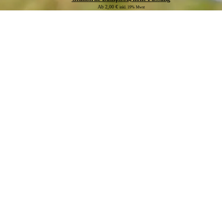
Ab
2,00
€
inkl. 19% Mwst