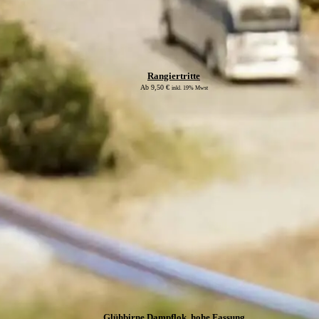
Rangiertritte
Ab
9,50
€
inkl. 19% Mwst
Glühbirne Dampflok, hohe Fassung