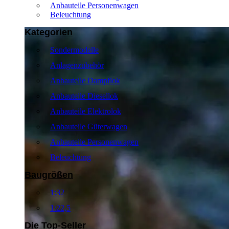
Anbauteile Personenwagen
Beleuchtung
Kategorien
Sondermodelle
Anlagenzubehör
Anbauteile Dampflok
Anbauteile Diesellok
Anbauteile Elektrolok
Anbauteile Güterwagen
Anbauteile Personenwagen
Beleuchtung
Baugrößen
1:32
1:22,5
Die Top-Seller