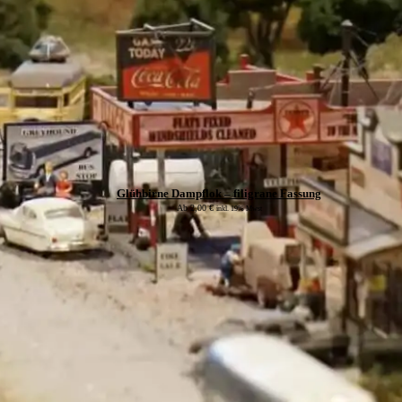
Glühbirne Dampflok – filigrane Fassung
Ab
2,00
€
inkl. 19% Mwst