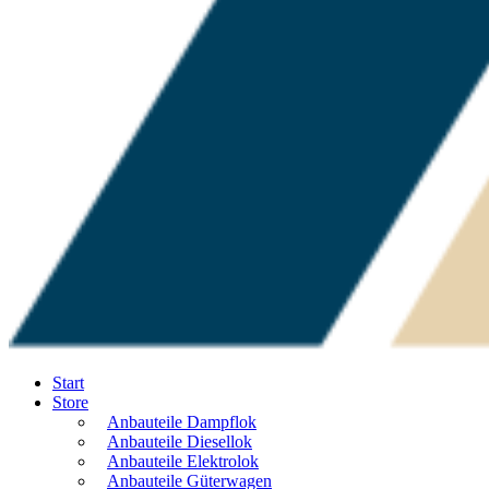
Start
Store
Anbauteile Dampflok
Anbauteile Diesellok
Anbauteile Elektrolok
Anbauteile Güterwagen