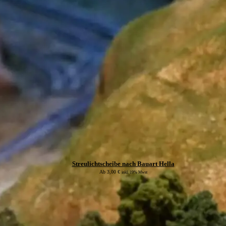
Streulichtscheibe nach Bauart Hella
Ab
3,00
€
inkl. 19% Mwst