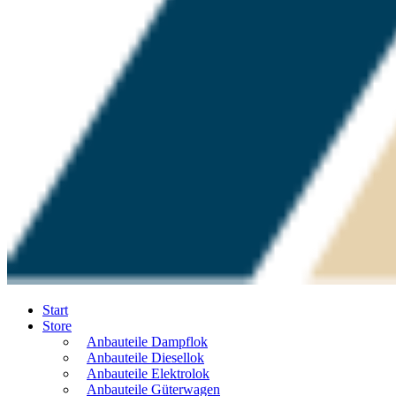
Start
Store
Anbauteile Dampflok
Anbauteile Diesellok
Anbauteile Elektrolok
Anbauteile Güterwagen