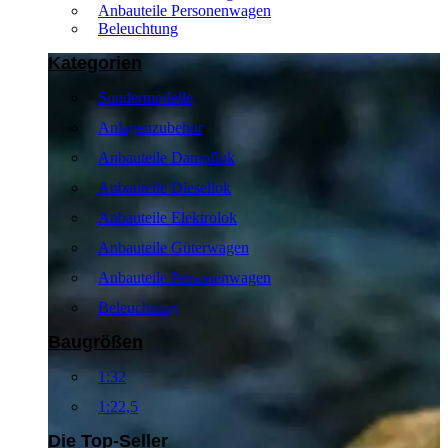
Anbauteile Personenwagen
Beleuchtung
Kategorien
Sondermodelle
Anlagenzubehör
Anbauteile Dampflok
Anbauteile Diesellok
Anbauteile Elektrolok
Anbauteile Güterwagen
Anbauteile Personenwagen
Beleuchtung
Baugrößen
1:32
1:22,5
Die Top-Seller