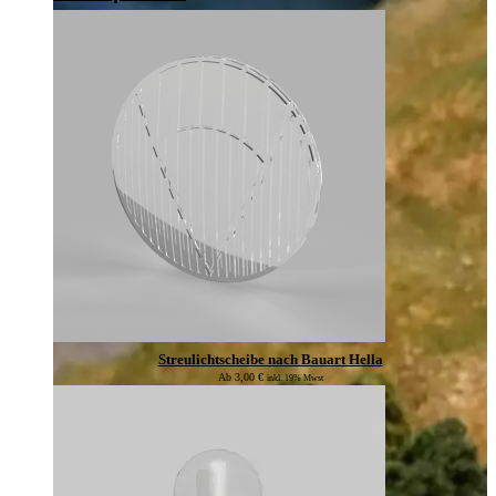
Streulichtscheibe nach Bauart Hella
Ab
3,00
€
inkl. 19% Mwst