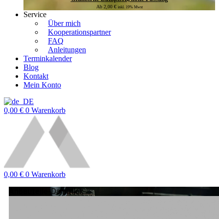
Ab
2,00
€
inkl. 19% Mwst
Service
Über mich
Kooperationspartner
FAQ
Anleitungen
Terminkalender
Blog
Kontakt
Mein Konto
0,00
€
0
Warenkorb
0,00
€
0
Warenkorb
Anbauteile
-Dampflok