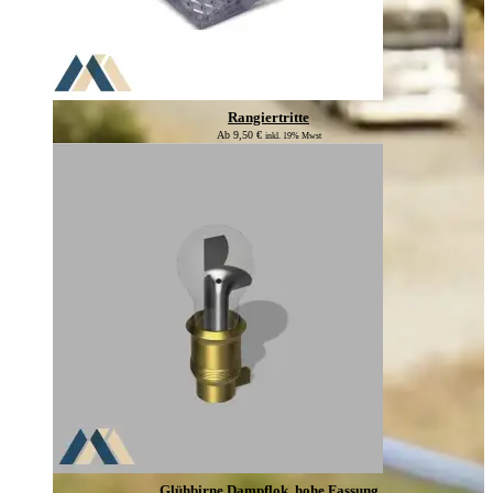
Rangiertritte
Ab
9,50
€
inkl. 19% Mwst
Glühbirne Dampflok, hohe Fassung