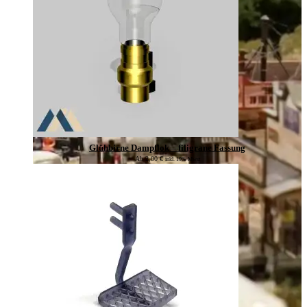
Glühbirne Dampflok – filigrane Fassung
Ab
2,00
€
inkl. 19% Mwst