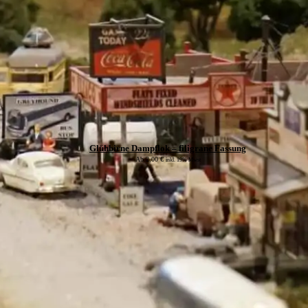
Glühbirne Dampflok – filigrane Fassung
Ab
2,00
€
inkl. 19% Mwst