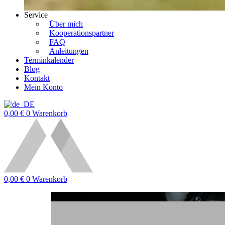
Service
Über mich
Kooperationspartner
FAQ
Anleitungen
Terminkalender
Blog
Kontakt
Mein Konto
0,00
€
0
Warenkorb
0,00
€
0
Warenkorb
Anbauteile
-Dampflok