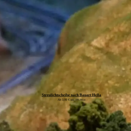
Streulichtscheibe nach Bauart Hella
Ab
3,00
€
inkl. 19% Mwst