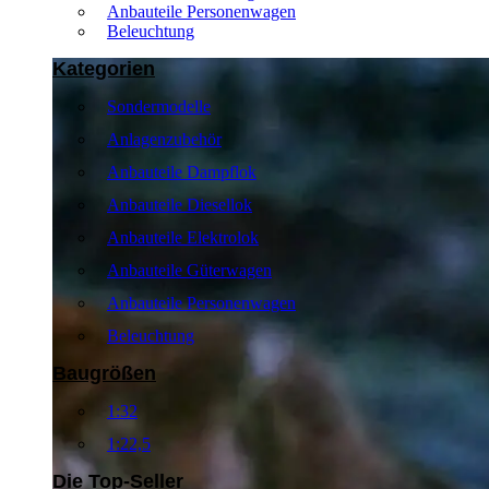
Anbauteile Personenwagen
Beleuchtung
Kategorien
Sondermodelle
Anlagenzubehör
Anbauteile Dampflok
Anbauteile Diesellok
Anbauteile Elektrolok
Anbauteile Güterwagen
Anbauteile Personenwagen
Beleuchtung
Baugrößen
1:32
1:22,5
Die Top-Seller