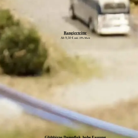
Rangiertritte
Ab
9,50
€
inkl. 19% Mwst
Glühbirne Dampflok, hohe Fassung