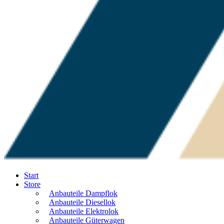
Start
Store
Anbauteile Dampflok
Anbauteile Diesellok
Anbauteile Elektrolok
Anbauteile Güterwagen