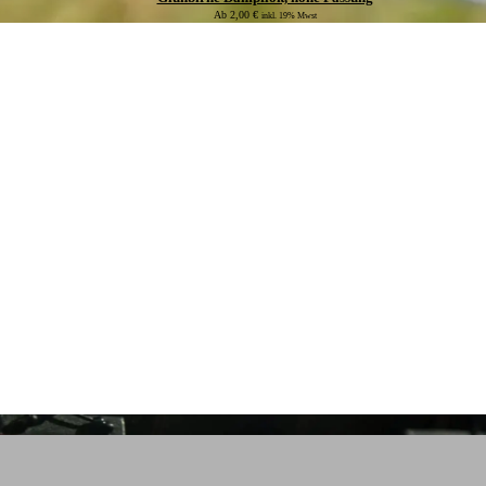
Ab
2,00
€
inkl. 19% Mwst