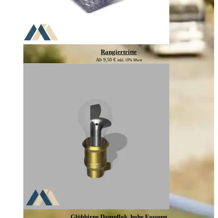
Rangiertritte
Ab
9,50
€
inkl. 19% Mwst
Glühbirne Dampflok, hohe Fassung