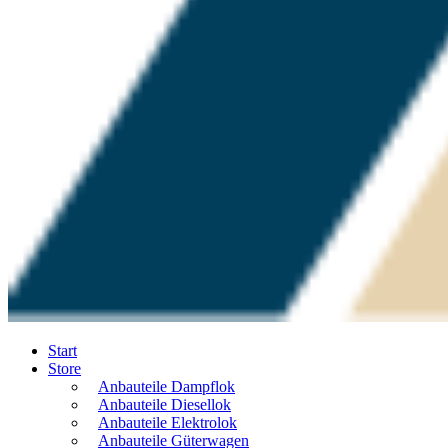
Start
Store
Anbauteile Dampflok
Anbauteile Diesellok
Anbauteile Elektrolok
Anbauteile Güterwagen