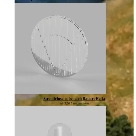
Streulichtscheibe nach Bauart Hella
Ab
3,00
€
inkl. 19% Mwst