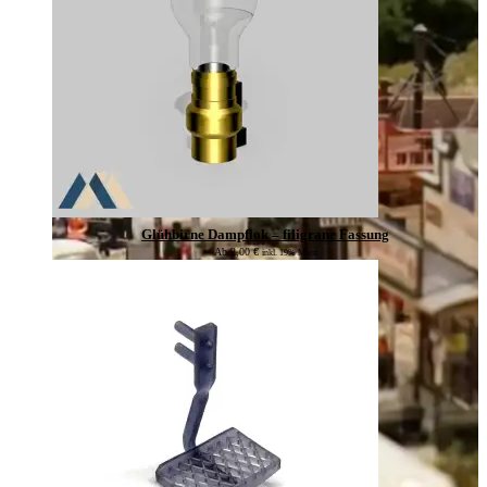
Glühbirne Dampflok – filigrane Fassung
Ab
2,00
€
inkl. 19% Mwst