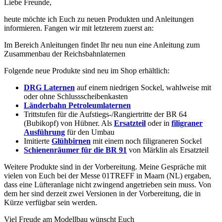
Liebe Freunde,
heute möchte ich Euch zu neuen Produkten und Anleitungen
informieren. Fangen wir mit letzterem zuerst an:
Im Bereich Anleitungen findet Ihr neu nun eine Anleitung zum
Zusammenbau der Reichsbahnlaternen
Folgende neue Produkte sind neu im Shop erhältlich:
DRG Laternen
auf einem niedrigen Sockel, wahlweise mit
oder ohne Schlussscheibenkasten
Länderbahn Petroleumlaternen
Trittstufen für die Aufstiegs-/Rangiertritte der BR 64
(Bubikopf) von Hübner. Als
Ersatzteil
oder in
filigraner
Ausführung
für den Umbau
Imitierte
Glühbirnen
mit einem noch filigraneren Sockel
Schienenräumer für die BR 91
von Märklin als Ersatzteil
Weitere Produkte sind in der Vorbereitung. Meine Gespräche mit
vielen von Euch bei der Messe 01TREFF in Maarn (NL) ergaben,
dass eine Lüfteranlage nicht zwingend angetrieben sein muss. Von
dem her sind derzeit zwei Versionen in der Vorbereitung, die in
Kürze verfügbar sein werden.
Viel Freude am Modellbau wünscht Euch