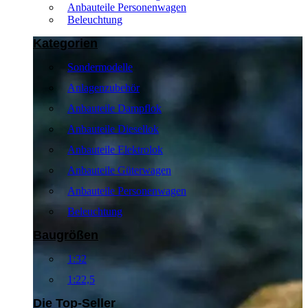
Anbauteile Personenwagen
Beleuchtung
Kategorien
Sondermodelle
Anlagenzubehör
Anbauteile Dampflok
Anbauteile Diesellok
Anbauteile Elektrolok
Anbauteile Güterwagen
Anbauteile Personenwagen
Beleuchtung
Baugrößen
1:32
1:22,5
Die Top-Seller