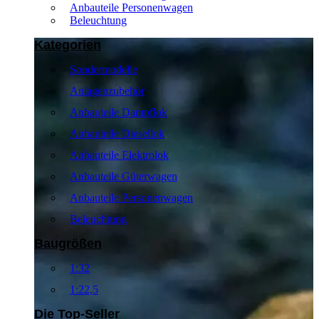
Anbauteile Personenwagen
Beleuchtung
Kategorien
Sondermodelle
Anlagenzubehör
Anbauteile Dampflok
Anbauteile Diesellok
Anbauteile Elektrolok
Anbauteile Güterwagen
Anbauteile Personenwagen
Beleuchtung
Baugrößen
1:32
1:22,5
Die Top-Seller