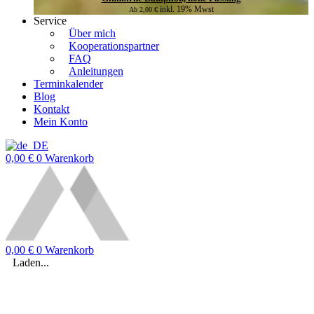
inkl. 19% Mwst
Ab
2,00
€
Service
Über mich
Kooperationspartner
FAQ
Anleitungen
Terminkalender
Blog
Kontakt
Mein Konto
0,00
€
0
Warenkorb
0,00
€
0
Warenkorb
Laden...