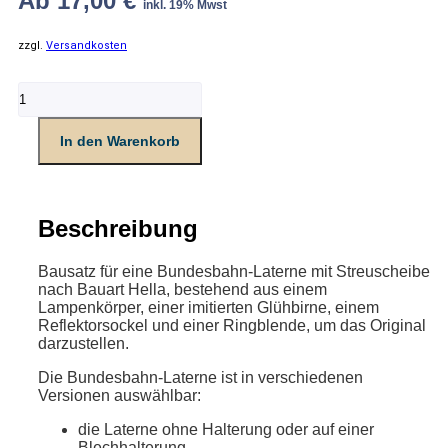
Ab
17,00
€
inkl. 19% Mwst
zzgl.
Versandkosten
Bundesbahn
Laterne
mit
In den Warenkorb
Streuscheibe
Menge
Beschreibung
Bausatz für eine Bundesbahn-Laterne mit Streuscheibe
nach Bauart Hella, bestehend aus einem
Lampenkörper, einer imitierten Glühbirne, einem
Reflektorsockel und einer Ringblende, um das Original
darzustellen.
Die Bundesbahn-Laterne ist in verschiedenen
Versionen auswählbar:
die Laterne ohne Halterung oder auf einer
Blechhalterung