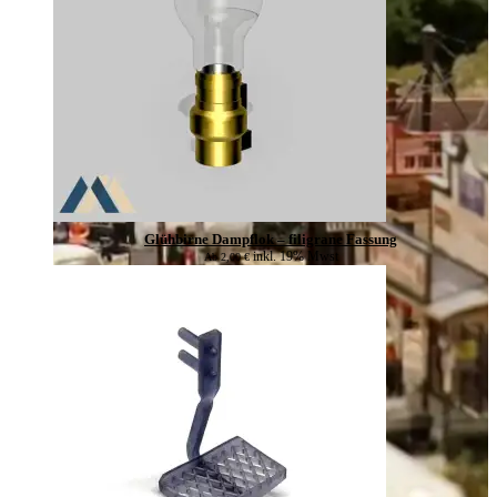
Glühbirne Dampflok – filigrane Fassung
inkl. 19% Mwst
Ab
2,00
€