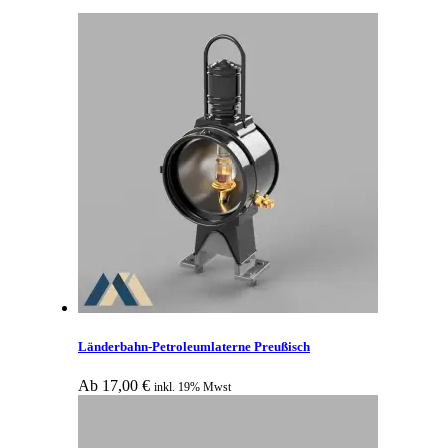
Länderbahn-Petroleumlaterne Preußisch
Ab
17,00
€
inkl. 19% Mwst