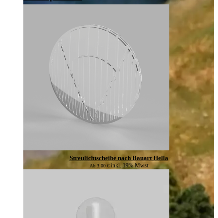
Streulichtscheibe nach Bauart Hella
inkl. 19% Mwst
Ab
3,00
€