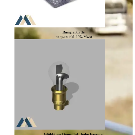
Rangiertritte
inkl. 19% Mwst
Ab
9,50
€
Glühbirne Dampflok, hohe Fassung