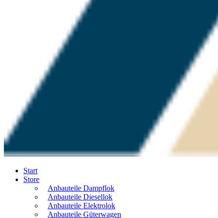
Start
Store
Anbauteile Dampflok
Anbauteile Diesellok
Anbauteile Elektrolok
Anbauteile Güterwagen