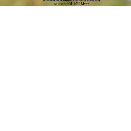
inkl. 19% Mwst
Ab
2,00
€