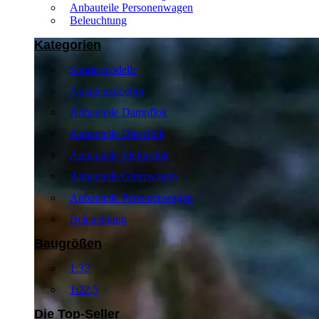
Anbauteile Personenwagen
Beleuchtung
Kategorien
Sondermodelle
Anlagenzubehör
Anbauteile Dampflok
Anbauteile Diesellok
Anbauteile Elektrolok
Anbauteile Güterwagen
Anbauteile Personenwagen
Beleuchtung
Baugrößen
1:32
1:22,5
Die Top-Seller