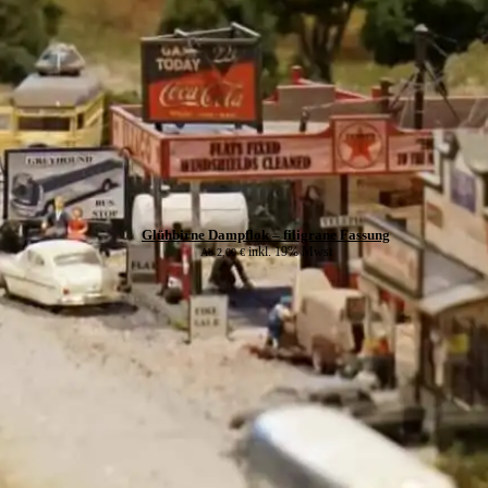
Glühbirne Dampflok – filigrane Fassung
inkl. 19% Mwst
Ab
2,00
€