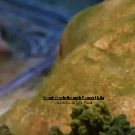
Streulichtscheibe nach Bauart Hella
inkl. 19% Mwst
Ab
3,00
€