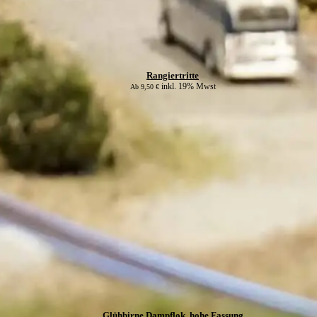
Rangiertritte
inkl. 19% Mwst
Ab
9,50
€
Glühbirne Dampflok, hohe Fassung