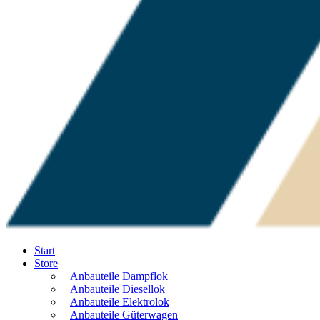
Start
Store
Anbauteile Dampflok
Anbauteile Diesellok
Anbauteile Elektrolok
Anbauteile Güterwagen