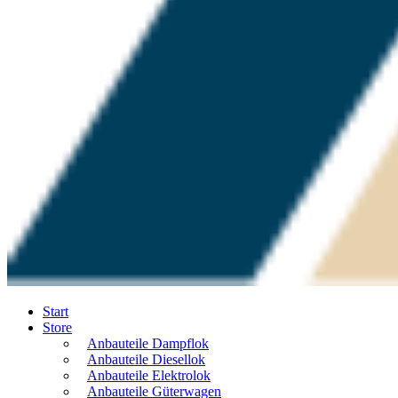
Start
Store
Anbauteile Dampflok
Anbauteile Diesellok
Anbauteile Elektrolok
Anbauteile Güterwagen