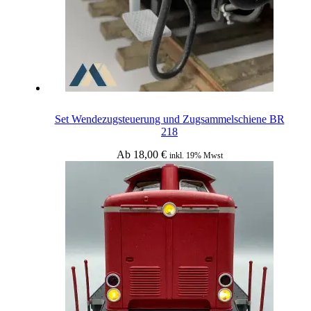
Set Wendezugsteuerung und Zugsammelschiene BR
218
Ab
18,00
€
inkl. 19% Mwst