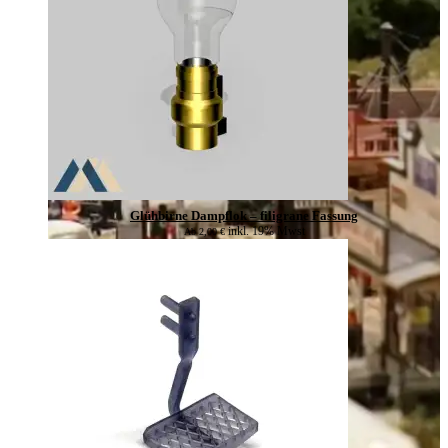
Glühbirne Dampflok – filigrane Fassung
inkl. 19% Mwst
Ab
2,00
€