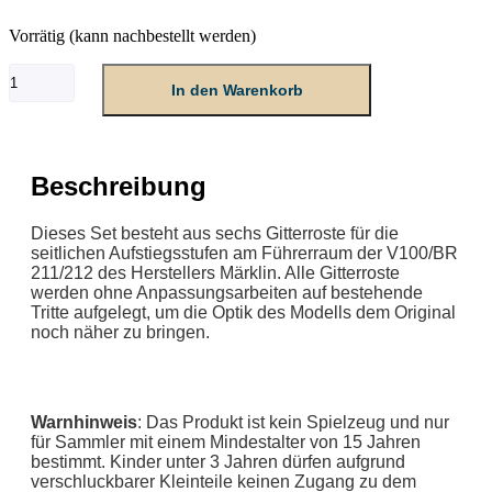
Vorrätig (kann nachbestellt werden)
Set
In den Warenkorb
Gitterroste
für
Aufstiegstritte
V100
Menge
Beschreibung
Dieses Set besteht aus sechs Gitterroste für die
seitlichen Aufstiegsstufen am Führerraum der V100/BR
211/212 des Herstellers Märklin. Alle Gitterroste
werden ohne Anpassungsarbeiten auf bestehende
Tritte aufgelegt, um die Optik des Modells dem Original
noch näher zu bringen.
Warnhinweis
: Das Produkt ist kein Spielzeug und nur
für Sammler mit einem Mindestalter von 15 Jahren
bestimmt. Kinder unter 3 Jahren dürfen aufgrund
verschluckbarer Kleinteile keinen Zugang zu dem