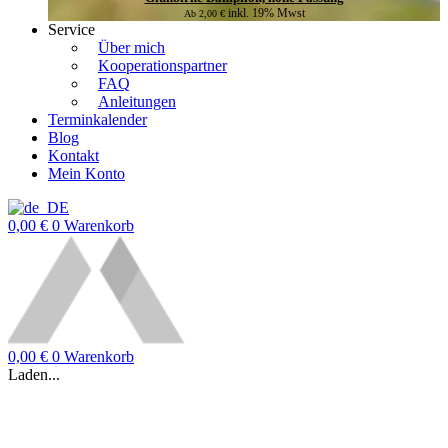
inkl. 19% Mwst
Ab
2,00
€
Service
Über mich
Kooperationspartner
FAQ
Anleitungen
Terminkalender
Blog
Kontakt
Mein Konto
0,00
€
0
Warenkorb
0,00
€
0
Warenkorb
Laden...