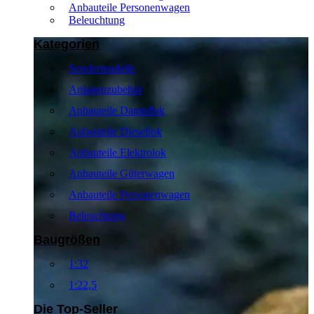
Anbauteile Personenwagen
Beleuchtung
Kategorien
Sondermodelle
Anlagenzubehör
Anbauteile Dampflok
Anbauteile Diesellok
Anbauteile Elektrolok
Anbauteile Güterwagen
Anbauteile Personenwagen
Beleuchtung
Baugrößen
1:32
1:22,5
Die Top-Seller