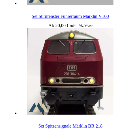
Set Stirnfenster Führerraum Märklin V100
Ab
20,00
€
inkl. 19% Mwst
Set Spitzensignale Märklin BR 218