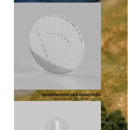
Streulichtscheibe nach Bauart Hella
inkl. 19% Mwst
Ab
3,00
€