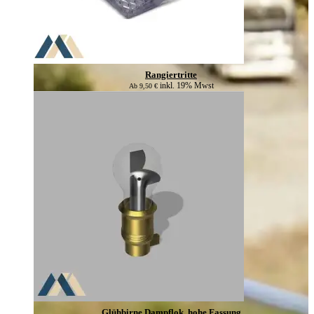
Rangiertritte
inkl. 19% Mwst
Ab
9,50
€
Glühbirne Dampflok, hohe Fassung