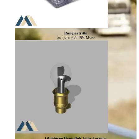
Rangiertritte
inkl. 19% Mwst
Ab
9,50
€
Glühbirne Dampflok, hohe Fassung