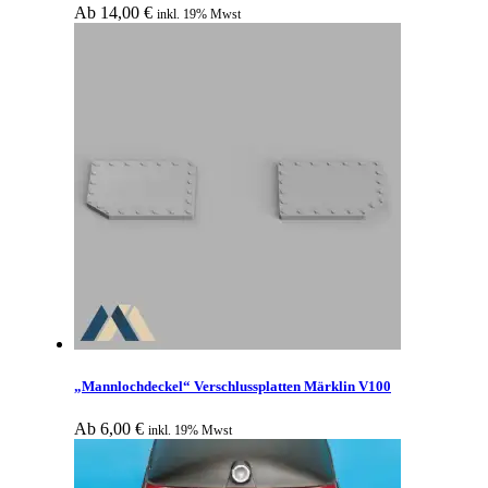
Ab
14,00
€
inkl. 19% Mwst
„Mannlochdeckel“ Verschlussplatten Märklin V100
Ab
6,00
€
inkl. 19% Mwst