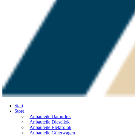
Start
Store
Anbauteile Dampflok
Anbauteile Diesellok
Anbauteile Elektrolok
Anbauteile Güterwagen