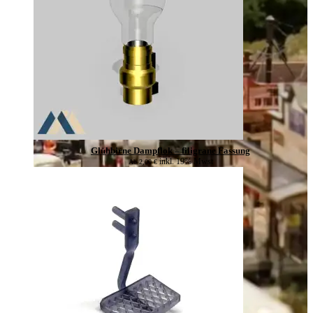
Glühbirne Dampflok – filigrane Fassung
inkl. 19% Mwst
Ab
2,00
€