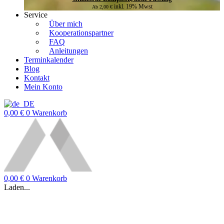
inkl. 19% Mwst
Ab
2,00
€
Service
Über mich
Kooperationspartner
FAQ
Anleitungen
Terminkalender
Blog
Kontakt
Mein Konto
0,00
€
0
Warenkorb
0,00
€
0
Warenkorb
Laden...