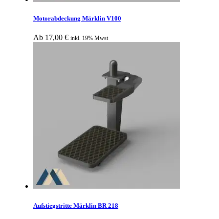
Motorabdeckung Märklin V100
Ab
17,00
€
inkl. 19% Mwst
Aufstiegstritte Märklin BR 218