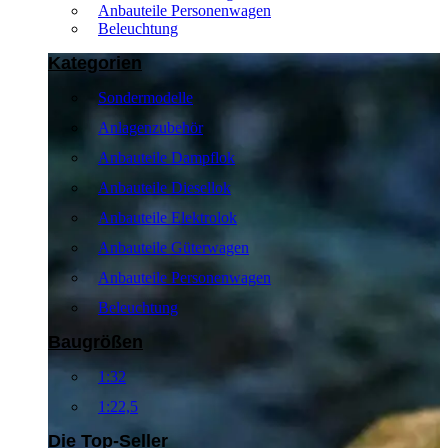
Anbauteile Personenwagen
Beleuchtung
Kategorien
Sondermodelle
Anlagenzubehör
Anbauteile Dampflok
Anbauteile Diesellok
Anbauteile Elektrolok
Anbauteile Güterwagen
Anbauteile Personenwagen
Beleuchtung
Baugrößen
1:32
1:22,5
Die Top-Seller