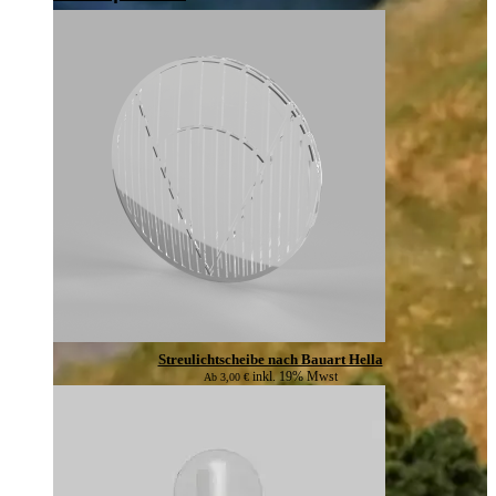
Streulichtscheibe nach Bauart Hella
inkl. 19% Mwst
Ab
3,00
€