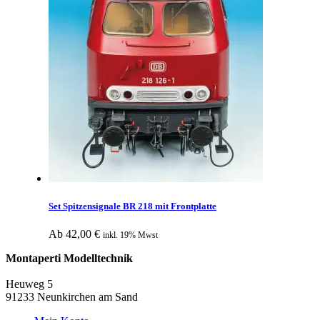
Set Spitzensignale BR 218 mit Frontplatte
Ab
42,00
€
inkl. 19% Mwst
Montaperti Modelltechnik
info@montaperti-modelltechnik.de
Heuweg 5
91233 Neunkirchen am Sand